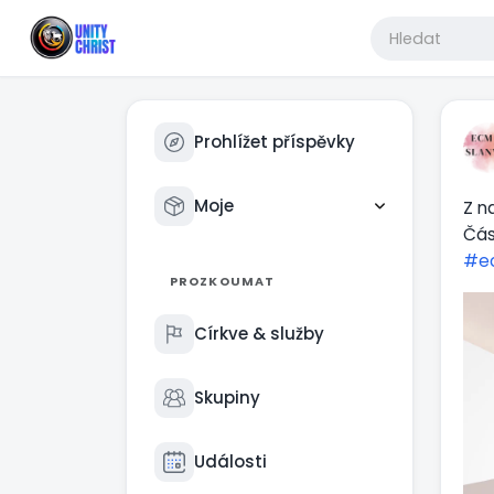
Prohlížet příspěvky
Moje
Z n
Čás
#e
PROZKOUMAT
Církve & služby
Skupiny
Události