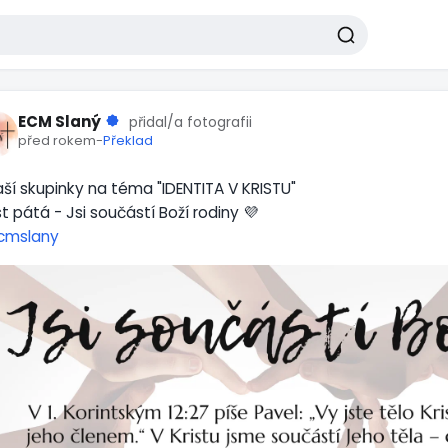
ECM Slaný
přidal/a fotografii
před rokem
-
Překlad
aší skupinky na téma "IDENTITA V KRISTU"
t pátá - Jsi součástí Boží rodiny 💜
cmslany