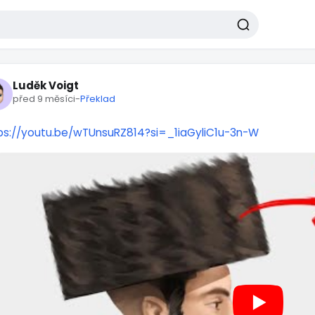
Luděk Voigt
před 9 měsíci
-
Překlad
ps://youtu.be/wTUnsuRZ814?si=_1iaGyliC1u-3n-W