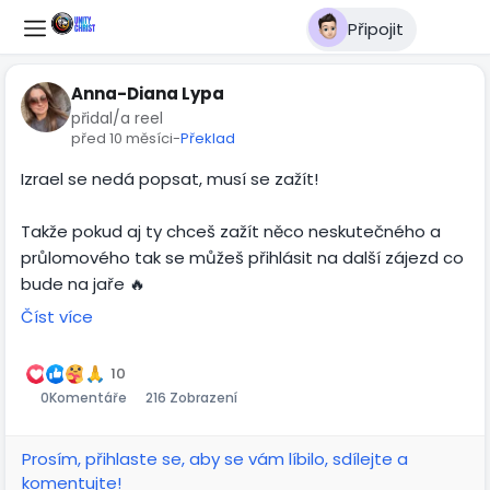
Připojit
Anna-Diana Lypa
přidal/a reel
před 10 měsíci
-
Překlad
Izrael se nedá popsat, musí se zažít!
Takže pokud aj ty chceš zažít něco neskutečného a
průlomového tak se můžeš přihlásit na další zájezd co
bude na jaře 🔥
Číst více
02:04
Piš do soukromé zprávy 😏
Přehrát
Ztlumit
Settings
Obraz
Celá
v
obra
10
0
Komentáře
216 Zobrazení
obraze
Prosím, přihlaste se, aby se vám líbilo, sdílejte a
komentujte!