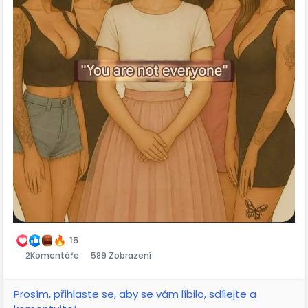
před světem, Tě čeká Budoucnost kterou Bůh připravil
Rodina Manžel děti 🤍
Ta pravá Krása je uvnitř v člověku né na těle
Jen ten pravý pro tvůj život to v tobě najde 🙌🏻🫀
Tělo jednou ze stárne krása pomine
Ale toco zůstane je tvoje Srdce před Bohem .
🙏🏻
15
2
Komentáře
589 Zobrazení
Prosím, přihlaste se, aby se vám líbilo, sdílejte a