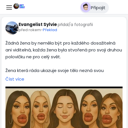
Připojit
Evangelist Sylvie
přidal/a fotografii
před rokem
-
Překlad
Žádná žena by neměla být pro každého dosažitelná
ani viditelná, každa žena byla stvořená pro svoji druhou
polovičku ne pro celý svět.
Žena která ráda ukazuje svoje tělo nezná svou
hodnotu a já jí ještě před nedávnem také neznala, ale
Číst více
když mi to Pán Bůh ukázal prozřela jsem a přeji to i
tobě.
Jsi vzácná a tvé tělo nepatří každému na obdiv. Životní
úloha ženy je být Ženou, Matkou, Manželkou.
Zatím co člověk hledá odpady ve světě ukazuje se