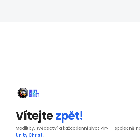
Vítejte
zpět!
Modlitby, svědectví a každodenní život víry — společně n
Unity Christ
.