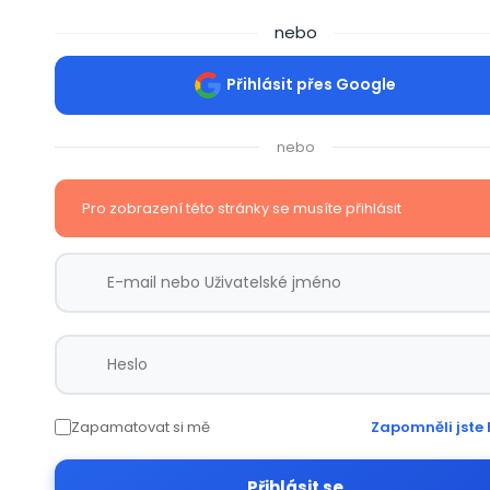
nebo
Přihlásit přes Google
nebo
Pro zobrazení této stránky se musíte přihlásit
Zapamatovat si mě
Zapomněli jste 
Přihlásit se