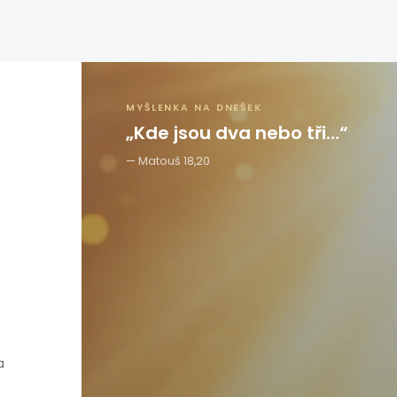
MYŠLENKA NA DNEŠEK
„Kde jsou dva nebo tři…“
Matouš 18,20
a