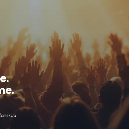
e.
me.
sťanskou