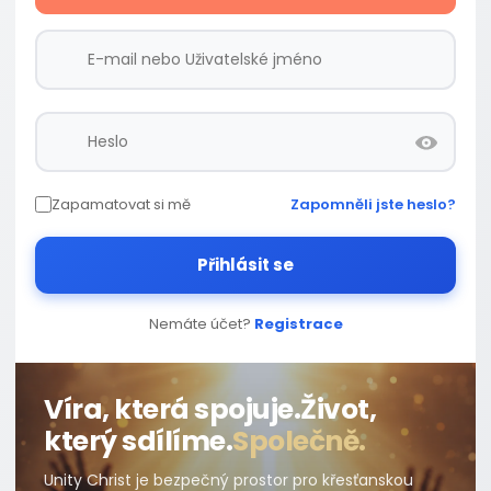
Zapamatovat si mě
Zapomněli jste heslo?
Přihlásit se
Nemáte účet?
Registrace
Víra, která spojuje.
Život,
který sdílíme.
Společně.
Unity Christ je bezpečný prostor pro křesťanskou