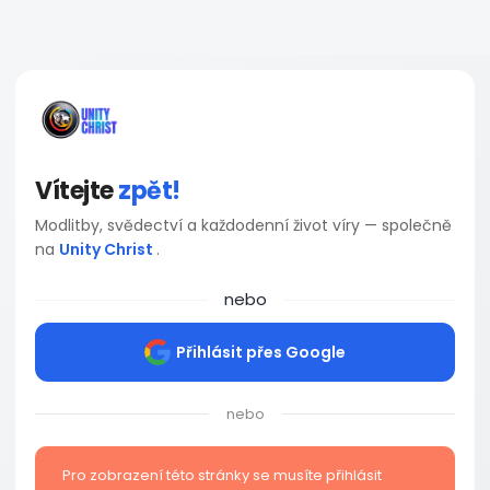
Vítejte
zpět!
Modlitby, svědectví a každodenní život víry — společně
na
Unity Christ
.
nebo
Přihlásit přes Google
nebo
Pro zobrazení této stránky se musíte přihlásit