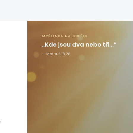
MYŠLENKA NA DNEŠEK
„Kde jsou dva nebo tři…“
Matouš 18,20
a