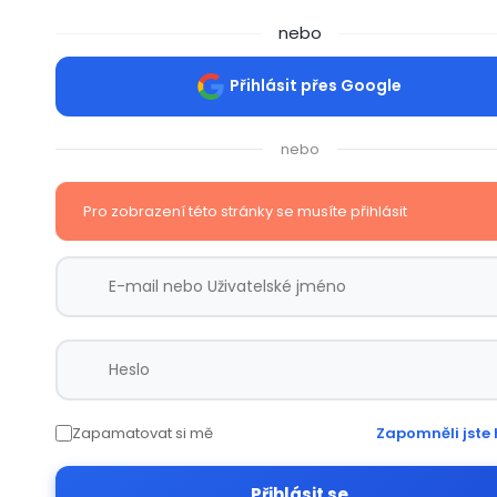
nebo
Přihlásit přes Google
nebo
Pro zobrazení této stránky se musíte přihlásit
Zapamatovat si mě
Zapomněli jste 
Přihlásit se