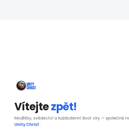
Vítejte
zpět!
Modlitby, svědectví a každodenní život víry — společně n
Unity Christ
.