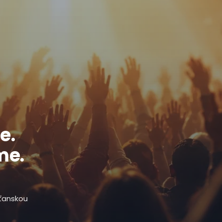
e.
me.
sťanskou