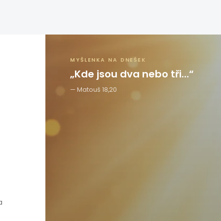
MYŠLENKA NA DNEŠEK
„Kde jsou dva nebo tři…“
Matouš 18,20
a