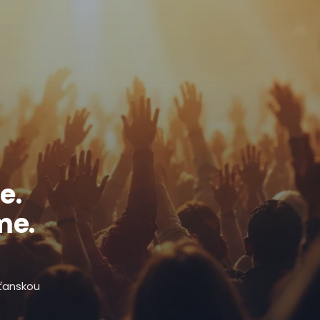
e.
me.
sťanskou