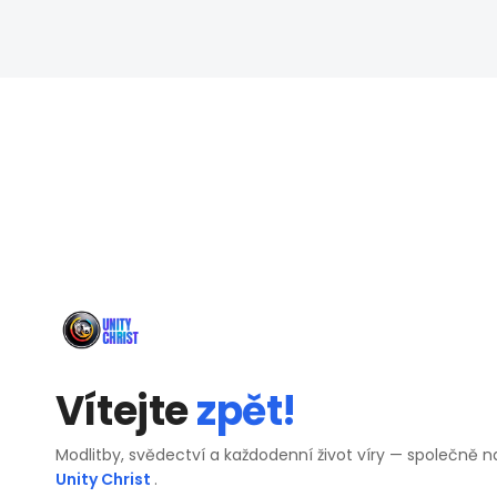
Vítejte
zpět!
Modlitby, svědectví a každodenní život víry — společně n
Unity Christ
.