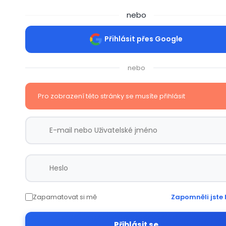
nebo
Přihlásit přes Google
nebo
Pro zobrazení této stránky se musíte přihlásit
Zapamatovat si mě
Zapomněli jste 
Přihlásit se