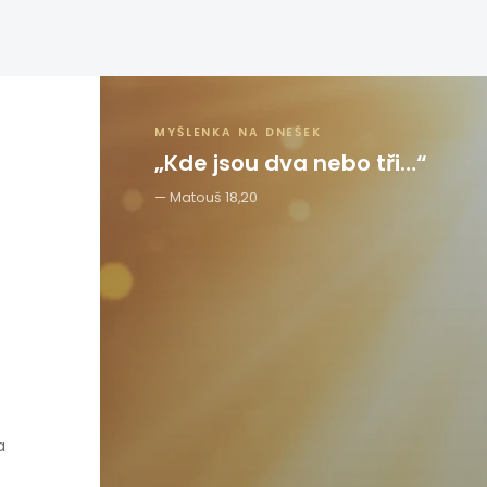
MYŠLENKA NA DNEŠEK
„Kde jsou dva nebo tři…“
Matouš 18,20
a