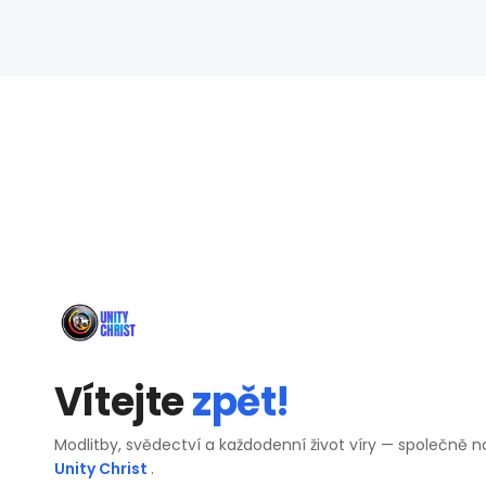
Vítejte
zpět!
Modlitby, svědectví a každodenní život víry — společně n
Unity Christ
.