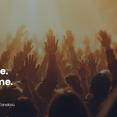
e.
me.
sťanskou