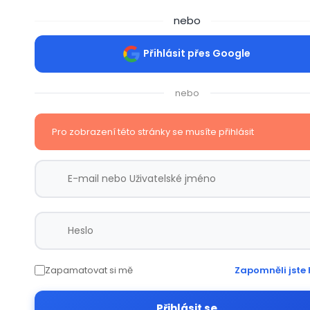
nebo
Přihlásit přes Google
nebo
Pro zobrazení této stránky se musíte přihlásit
Zapamatovat si mě
Zapomněli jste 
Přihlásit se