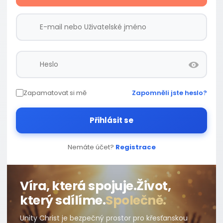
Zapamatovat si mě
Zapomněli jste heslo?
Přihlásit se
Nemáte účet?
Registrace
Víra, která spojuje.
Život,
který sdílíme.
Společně.
Unity Christ je bezpečný prostor pro křesťanskou