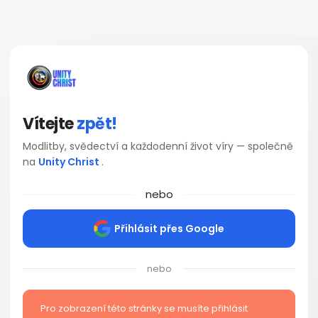
Vítejte
zpět!
Modlitby, svědectví a každodenní život víry — společně
na
Unity Christ
.
nebo
Přihlásit přes Google
nebo
Pro zobrazení této stránky se musíte přihlásit