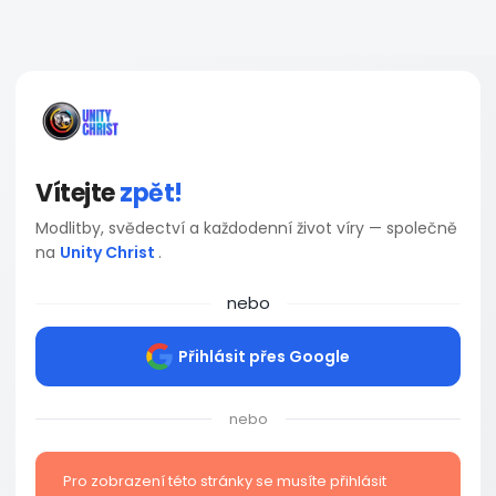
Vítejte
zpět!
Modlitby, svědectví a každodenní život víry — společně
na
Unity Christ
.
nebo
Přihlásit přes Google
nebo
Pro zobrazení této stránky se musíte přihlásit