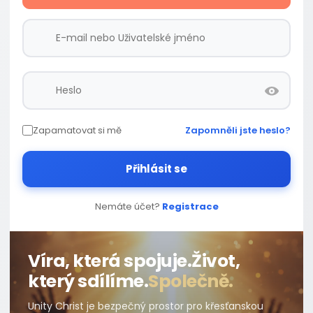
Zapamatovat si mě
Zapomněli jste heslo?
Přihlásit se
Nemáte účet?
Registrace
Víra, která spojuje.
Život,
který sdílíme.
Společně.
Unity Christ je bezpečný prostor pro křesťanskou