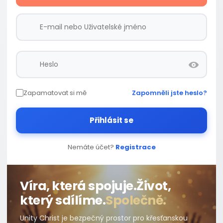
Zapamatovat si mě
Zapomněli jste heslo?
Přihlásit se
Nemáte účet?
Registrace
Víra, která spojuje.
Život,
který sdílíme.
Společně.
Unity Christ je bezpečný prostor pro křesťanskou