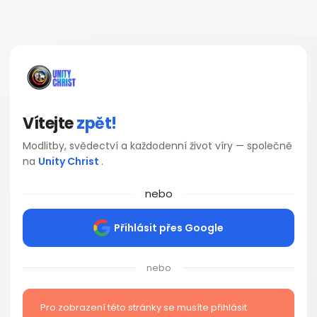
Vítejte
zpět!
Modlitby, svědectví a každodenní život víry — společně
na
Unity Christ
.
nebo
Přihlásit přes Google
nebo
Pro zobrazení této stránky se musíte přihlásit