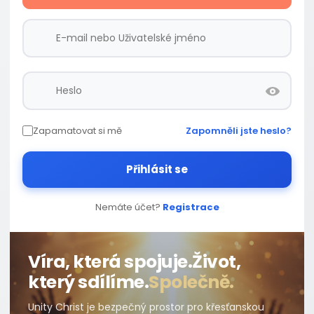
Zapamatovat si mě
Zapomněli jste heslo?
Přihlásit se
Nemáte účet?
Registrace
Víra, která spojuje.
Život,
který sdílíme.
Společně.
Unity Christ je bezpečný prostor pro křesťanskou