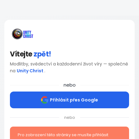
Vítejte
zpět!
Modlitby, svědectví a každodenní život víry — společně
na
Unity Christ
.
nebo
Přihlásit přes Google
nebo
Pro zobrazení této stránky se musíte přihlásit