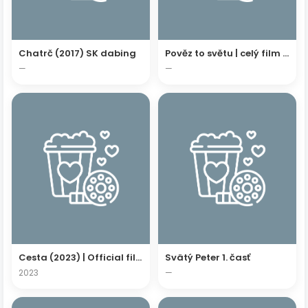
Chatrč (2017) SK dabing
Pověz to světu | celý film | HD
—
—
Cesta (2023) | Official film
Svätý Peter 1. časť
2023
—