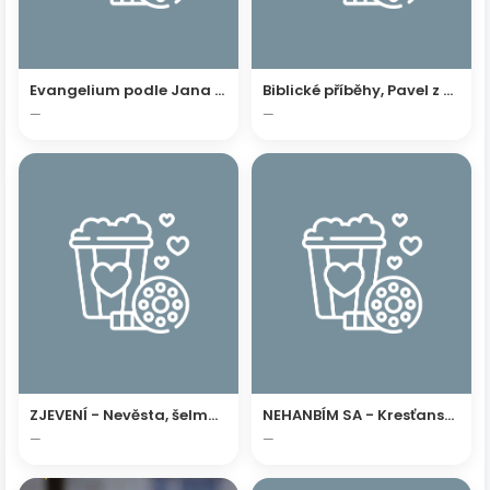
Evangelium podle Jana 2003
Biblické příběhy, Pavel z Tarsu
—
—
ZJEVENÍ - Nevěsta, šelma a Babylon
NEHANBÍM SA - Kresťanský film podľa skutočnej udalosti
—
—