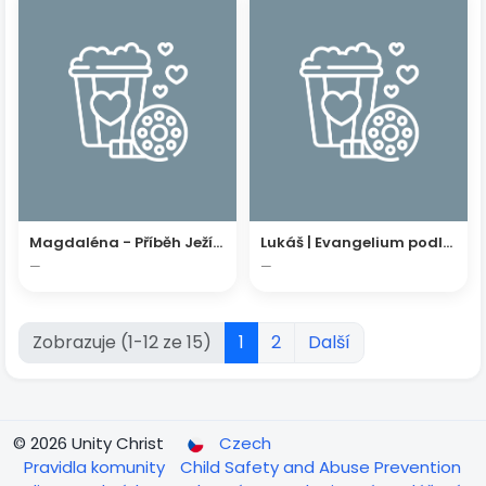
Magdaléna - Příběh Ježíše | Oficiální Celý Film
Lukáš | Evangelium podle Lukáše | Biblický Film
—
—
Zobrazuje (1-12 ze 15)
1
2
Další
© 2026 Unity Christ
Czech
Pravidla komunity
Child Safety and Abuse Prevention