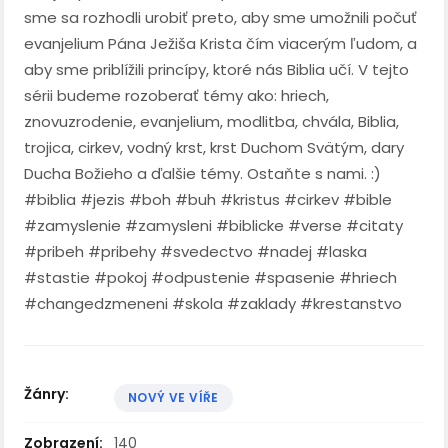
sme sa rozhodli urobiť preto, aby sme umožnili počuť
evanjelium Pána Ježiša Krista čím viacerým ľudom, a
aby sme priblížili princípy, ktoré nás Biblia učí. V tejto
sérii budeme rozoberať témy ako: hriech,
znovuzrodenie, evanjelium, modlitba, chvála, Biblia,
trojica, cirkev, vodný krst, krst Duchom Svätým, dary
Ducha Božieho a ďalšie témy. Ostaňte s nami. :)
#biblia #jezis #boh #buh #kristus #cirkev #bible
#zamyslenie #zamysleni #biblicke #verse #citaty
#pribeh #pribehy #svedectvo #nadej #laska
#stastie #pokoj #odpustenie #spasenie #hriech
#changedzmeneni #skola #zaklady #krestanstvo
Žánry:
NOVÝ VE VÍŘE
Zobrazení:
140