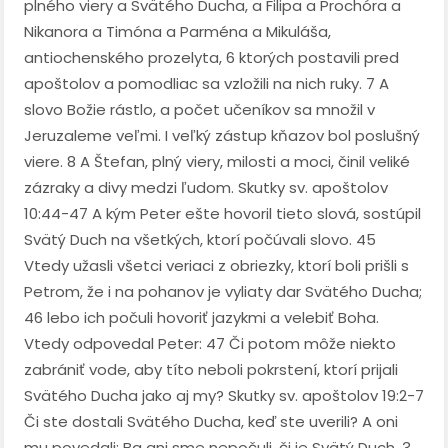
plného viery a Svätého Ducha, a Filipa a Prochóra a
Nikanora a Timóna a Parména a Mikuláša,
antiochenského prozelyta, 6 ktorých postavili pred
apoštolov a pomodliac sa vzložili na nich ruky. 7 A
slovo Božie rástlo, a počet učeníkov sa množil v
Jeruzaleme veľmi. I veľký zástup kňazov bol poslušný
viere. 8 A Štefan, plný viery, milosti a moci, činil veliké
zázraky a divy medzi ľudom. Skutky sv. apoštolov
10:44-47 A kým Peter ešte hovoril tieto slová, sostúpil
Svätý Duch na všetkých, ktorí počúvali slovo. 45
Vtedy užasli všetci veriaci z obriezky, ktorí boli prišli s
Petrom, že i na pohanov je vyliaty dar Svätého Ducha;
46 lebo ich počuli hovoriť jazykmi a velebiť Boha.
Vtedy odpovedal Peter: 47 Či potom môže niekto
zabrániť vode, aby títo neboli pokrstení, ktorí prijali
Svätého Ducha jako aj my? Skutky sv. apoštolov 19:2-7
Či ste dostali Svätého Ducha, keď ste uverili? A oni
mu povedali: Ba ani sme nepočuli, či je Svätý Duch. 3