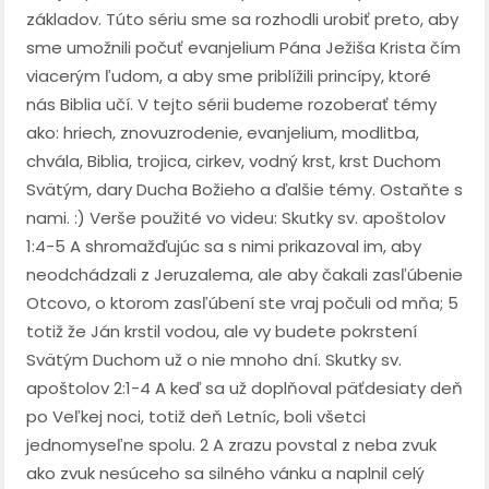
základov. Túto sériu sme sa rozhodli urobiť preto, aby
sme umožnili počuť evanjelium Pána Ježiša Krista čím
viacerým ľudom, a aby sme priblížili princípy, ktoré
nás Biblia učí. V tejto sérii budeme rozoberať témy
ako: hriech, znovuzrodenie, evanjelium, modlitba,
chvála, Biblia, trojica, cirkev, vodný krst, krst Duchom
Svätým, dary Ducha Božieho a ďalšie témy. Ostaňte s
nami. :) Verše použité vo videu: Skutky sv. apoštolov
1:4-5 A shromažďujúc sa s nimi prikazoval im, aby
neodchádzali z Jeruzalema, ale aby čakali zasľúbenie
Otcovo, o ktorom zasľúbení ste vraj počuli od mňa; 5
totiž že Ján krstil vodou, ale vy budete pokrstení
Svätým Duchom už o nie mnoho dní. Skutky sv.
apoštolov 2:1-4 A keď sa už doplňoval päťdesiaty deň
po Veľkej noci, totiž deň Letníc, boli všetci
jednomyseľne spolu. 2 A zrazu povstal z neba zvuk
ako zvuk nesúceho sa silného vánku a naplnil celý