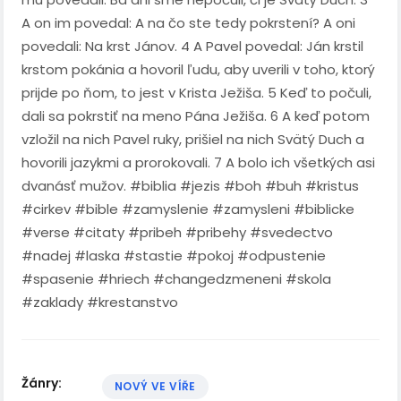
A on im povedal: A na čo ste tedy pokrstení? A oni
povedali: Na krst Jánov. 4 A Pavel povedal: Ján krstil
krstom pokánia a hovoril ľudu, aby uverili v toho, ktorý
prijde po ňom, to jest v Krista Ježiša. 5 Keď to počuli,
dali sa pokrstiť na meno Pána Ježiša. 6 A keď potom
vzložil na nich Pavel ruky, prišiel na nich Svätý Duch a
hovorili jazykmi a prorokovali. 7 A bolo ich všetkých asi
dvanásť mužov. #biblia #jezis #boh #buh #kristus
#cirkev #bible #zamyslenie #zamysleni #biblicke
#verse #citaty #pribeh #pribehy #svedectvo
#nadej #laska #stastie #pokoj #odpustenie
#spasenie #hriech #changedzmeneni #skola
#zaklady #krestanstvo
Žánry:
NOVÝ VE VÍŘE