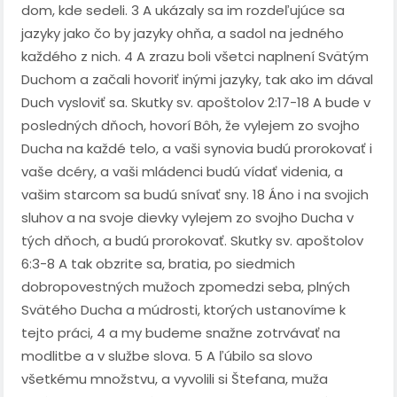
dom, kde sedeli. 3 A ukázaly sa im rozdeľujúce sa
jazyky jako čo by jazyky ohňa, a sadol na jedného
každého z nich. 4 A zrazu boli všetci naplnení Svätým
Duchom a začali hovoriť inými jazyky, tak ako im dával
Duch vysloviť sa. Skutky sv. apoštolov 2:17-18 A bude v
posledných dňoch, hovorí Bôh, že vylejem zo svojho
Ducha na každé telo, a vaši synovia budú prorokovať i
vaše dcéry, a vaši mládenci budú vídať videnia, a
vašim starcom sa budú snívať sny. 18 Áno i na svojich
sluhov a na svoje dievky vylejem zo svojho Ducha v
tých dňoch, a budú prorokovať. Skutky sv. apoštolov
6:3-8 A tak obzrite sa, bratia, po siedmich
dobropovestných mužoch zpomedzi seba, plných
Svätého Ducha a múdrosti, ktorých ustanovíme k
tejto práci, 4 a my budeme snažne zotrvávať na
modlitbe a v službe slova. 5 A ľúbilo sa slovo
všetkému množstvu, a vyvolili si Štefana, muža