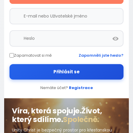
Zapamatovat si mě
Zapomněli jste heslo?
Přihlásit se
Nemáte účet?
Registrace
Víra, která spojuje.
Život,
který sdílíme.
Společně.
Unity Christ je bezpečný prostor pro křesťanskou