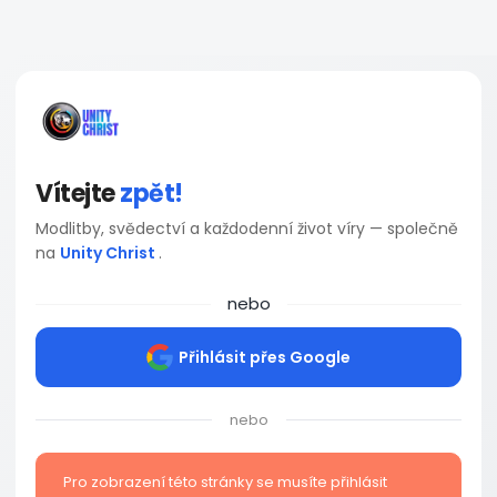
Vítejte
zpět!
Modlitby, svědectví a každodenní život víry — společně
na
Unity Christ
.
nebo
Přihlásit přes Google
nebo
Pro zobrazení této stránky se musíte přihlásit