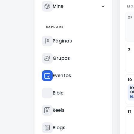
Mine
MO
27
EXPLORE
Páginas
3
Grupos
Eventos
10
K
Bible
O
p
10
Reels
17
Blogs