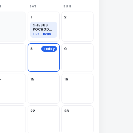
I
SAT
SUN
1
1
2
✨ JESUS
POCHOD
PRAHA
1. 08. · 16:00
8
9
Today
4
15
16
1
22
23