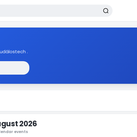
událostech .
gust 2026
lendar events