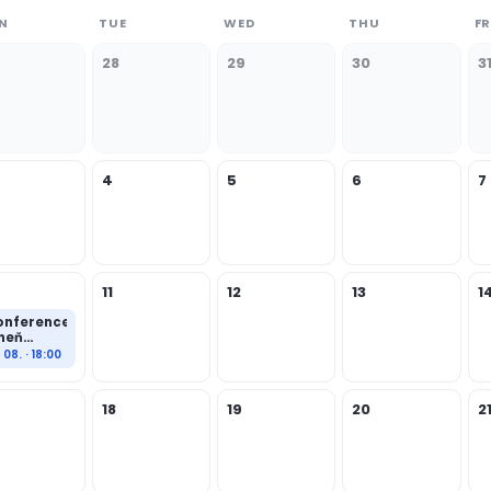
N
TUE
WED
THU
FR
28
29
30
3
4
5
6
7
11
12
13
1
onference
heň
robuzení
. 08. · 18:00
18
19
20
2