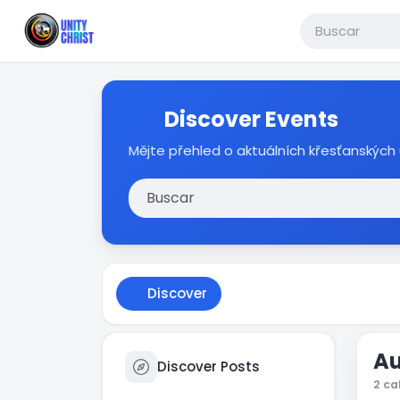
Discover Events
Mějte přehled o aktuálních křesťanských 
Discover
Au
Discover Posts
2 ca