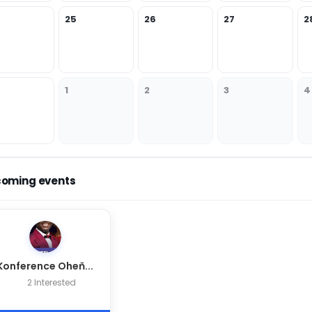
25
26
27
2
1
2
3
4
oming events
Konference Oheň...
2 Interested