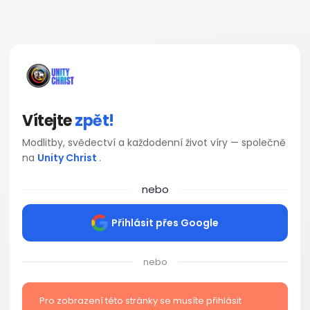
Vítejte
zpět!
Modlitby, svědectví a každodenní život víry — společně
na
Unity Christ
.
nebo
Přihlásit přes Google
nebo
Pro zobrazení této stránky se musíte přihlásit