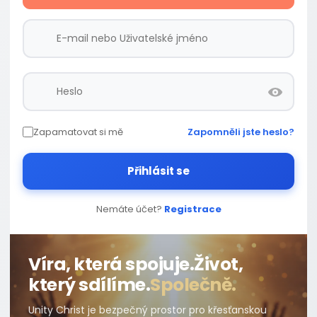
Zapamatovat si mě
Zapomněli jste heslo?
Přihlásit se
Nemáte účet?
Registrace
Víra, která spojuje.
Život,
který sdílíme.
Společně.
Unity Christ je bezpečný prostor pro křesťanskou