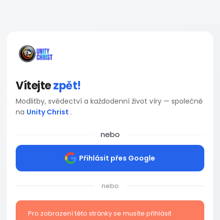
Vítejte
zpět!
Modlitby, svědectví a každodenní život víry — společně
na
Unity Christ
.
nebo
Přihlásit přes Google
nebo
Pro zobrazení této stránky se musíte přihlásit