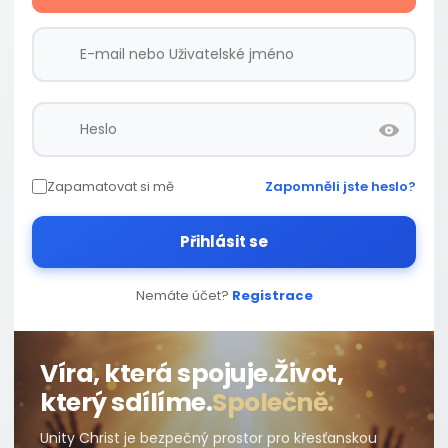
Zapamatovat si mě
Zapomněli jste heslo?
Přihlásit se
Nemáte účet?
Registrace
Víra, která spojuje.
Život,
který sdílíme.
Společně.
Unity Christ je bezpečný prostor pro křesťanskou