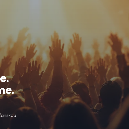
e.
me.
sťanskou