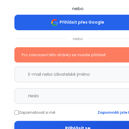
nebo
Přihlásit přes Google
nebo
Pro zobrazení této stránky se musíte přihlásit
Zapamatovat si mě
Zapomněli jste 
Přihlásit se