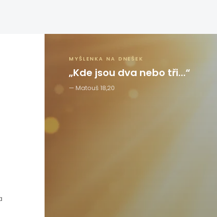
MYŠLENKA NA DNEŠEK
„Kde jsou dva nebo tři…“
Matouš 18,20
a