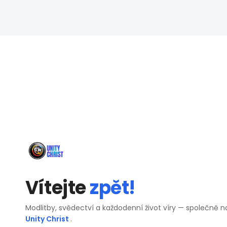
Vítejte
zpět!
Modlitby, svědectví a každodenní život víry — společně n
Unity Christ
.