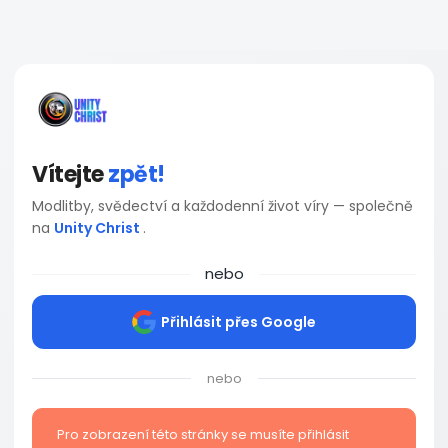
Vítejte
zpět!
Modlitby, svědectví a každodenní život víry — společně
na
Unity Christ
.
nebo
Přihlásit přes Google
nebo
Pro zobrazení této stránky se musíte přihlásit