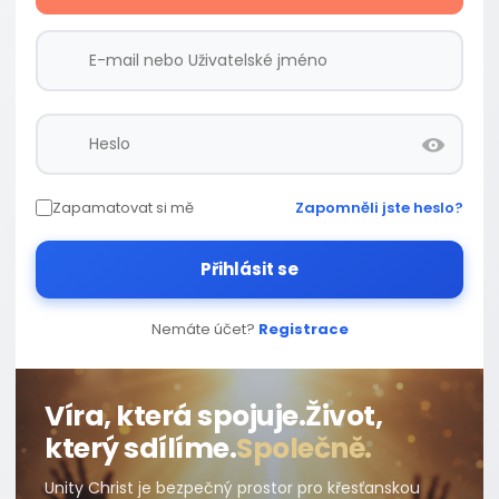
Zapamatovat si mě
Zapomněli jste heslo?
Přihlásit se
Nemáte účet?
Registrace
Víra, která spojuje.
Život,
který sdílíme.
Společně.
Unity Christ je bezpečný prostor pro křesťanskou