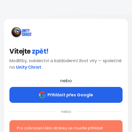
Vítejte
zpět!
Modlitby, svědectví a každodenní život víry — společně
na
Unity Christ
.
nebo
Přihlásit přes Google
nebo
Pro zobrazení této stránky se musíte přihlásit