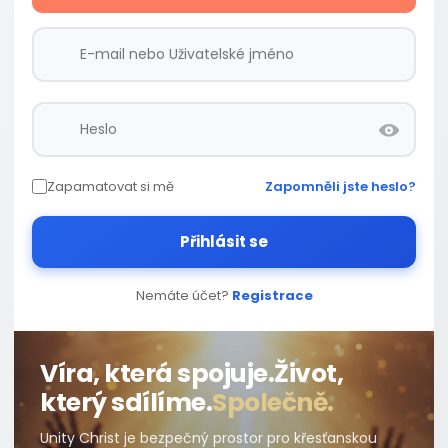
Zapamatovat si mě
Zapomněli jste heslo?
Přihlásit se
Nemáte účet?
Registrace
Víra, která spojuje.
Život,
který sdílíme.
Společně.
Unity Christ je bezpečný prostor pro křesťanskou