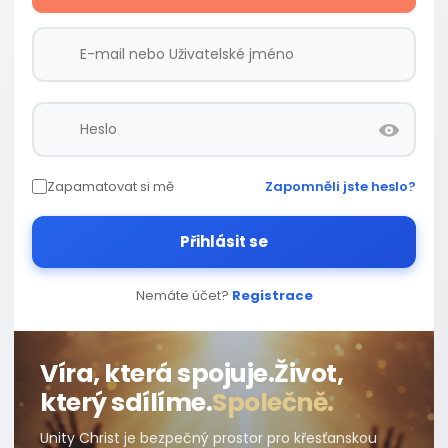
Zapamatovat si mě
Zapomněli jste heslo?
Přihlásit se
Nemáte účet?
Registrace
Víra, která spojuje.
Život,
který sdílíme.
Společně.
Unity Christ je bezpečný prostor pro křesťanskou