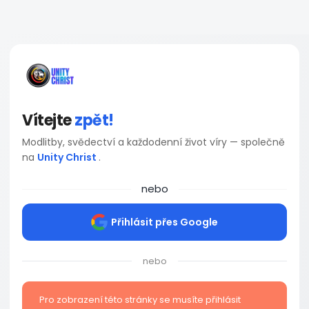
Vítejte
zpět!
Modlitby, svědectví a každodenní život víry — společně
na
Unity Christ
.
nebo
Přihlásit přes Google
nebo
Pro zobrazení této stránky se musíte přihlásit