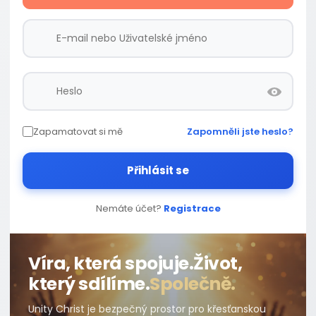
Zapamatovat si mě
Zapomněli jste heslo?
Přihlásit se
Nemáte účet?
Registrace
Víra, která spojuje.
Život,
který sdílíme.
Společně.
Unity Christ je bezpečný prostor pro křesťanskou