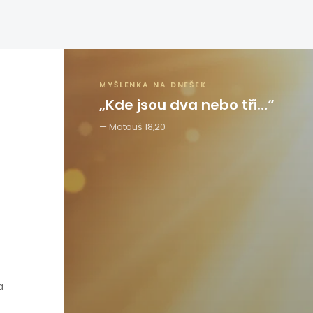
MYŠLENKA NA DNEŠEK
„Kde jsou dva nebo tři…“
Matouš 18,20
a