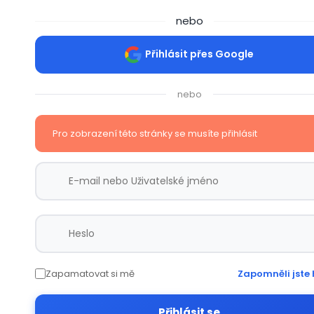
nebo
Přihlásit přes Google
nebo
Pro zobrazení této stránky se musíte přihlásit
Zapamatovat si mě
Zapomněli jste 
Přihlásit se