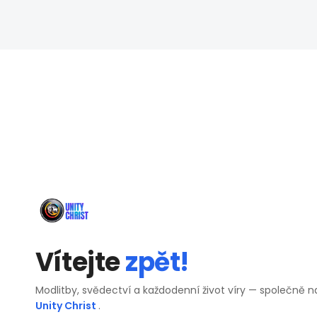
Vítejte
zpět!
Modlitby, svědectví a každodenní život víry — společně n
Unity Christ
.