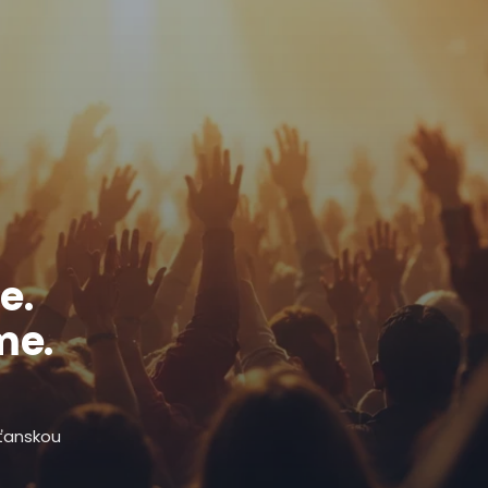
e.
me.
sťanskou