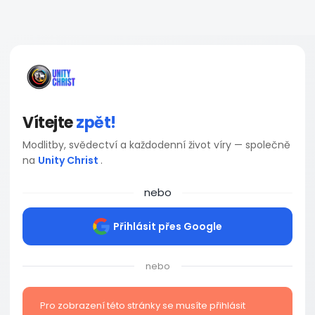
Vítejte
zpět!
Modlitby, svědectví a každodenní život víry — společně
na
Unity Christ
.
nebo
Přihlásit přes Google
nebo
Pro zobrazení této stránky se musíte přihlásit