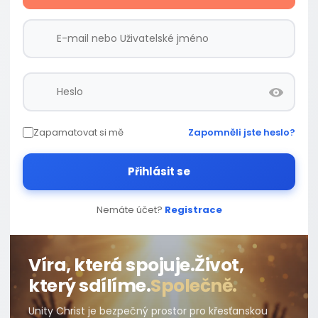
Zapamatovat si mě
Zapomněli jste heslo?
Přihlásit se
Nemáte účet?
Registrace
Víra, která spojuje.
Život,
který sdílíme.
Společně.
Unity Christ je bezpečný prostor pro křesťanskou