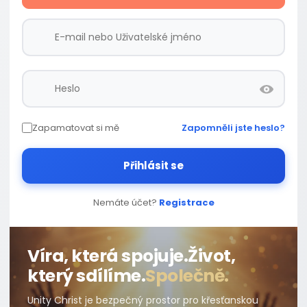
Zapamatovat si mě
Zapomněli jste heslo?
Přihlásit se
Nemáte účet?
Registrace
Víra, která spojuje.
Život,
který sdílíme.
Společně.
Unity Christ je bezpečný prostor pro křesťanskou