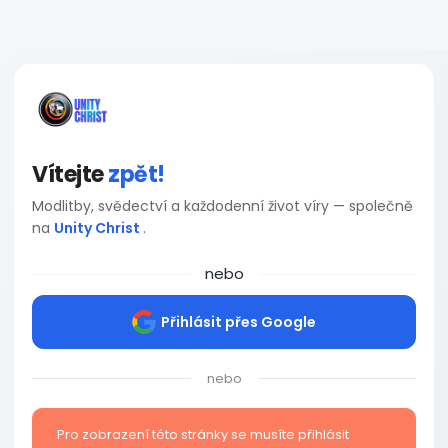
Vítejte
zpět!
Modlitby, svědectví a každodenní život víry — společně
na
Unity Christ
.
nebo
Přihlásit přes Google
nebo
Pro zobrazení této stránky se musíte přihlásit