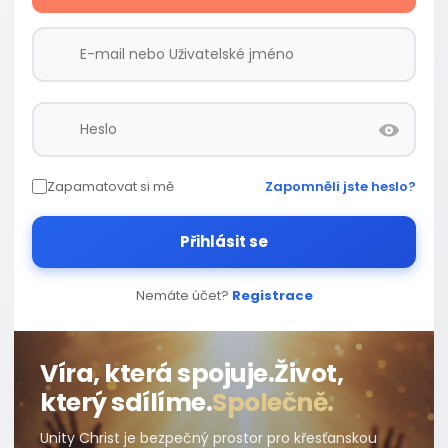
Zapamatovat si mě
Zapomněli jste heslo?
Přihlásit se
Nemáte účet?
Registrace
Víra, která spojuje.
Život,
který sdílíme.
Společně.
Unity Christ je bezpečný prostor pro křesťanskou