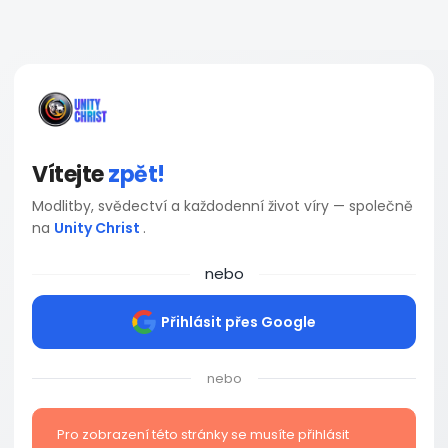
Vítejte
zpět!
Modlitby, svědectví a každodenní život víry — společně
na
Unity Christ
.
nebo
Přihlásit přes Google
nebo
Pro zobrazení této stránky se musíte přihlásit