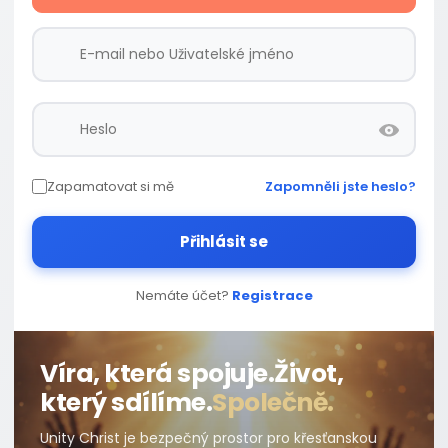
Zapamatovat si mě
Zapomněli jste heslo?
Přihlásit se
Nemáte účet?
Registrace
Víra, která spojuje.
Život,
který sdílíme.
Společně.
Unity Christ je bezpečný prostor pro křesťanskou