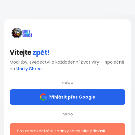
Vítejte
zpět!
Modlitby, svědectví a každodenní život víry — společně
na
Unity Christ
.
nebo
Přihlásit přes Google
nebo
Pro zobrazení této stránky se musíte přihlásit