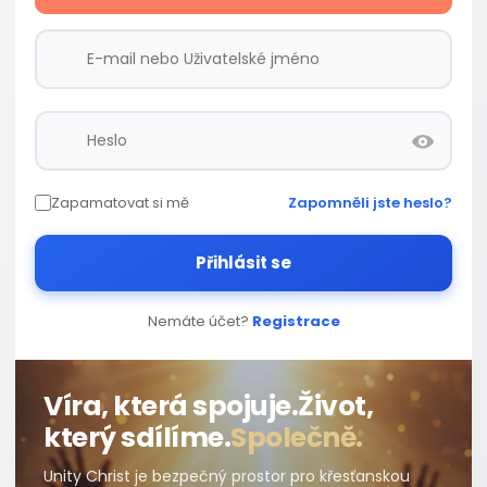
Zapamatovat si mě
Zapomněli jste heslo?
Přihlásit se
Nemáte účet?
Registrace
Víra, která spojuje.
Život,
který sdílíme.
Společně.
Unity Christ je bezpečný prostor pro křesťanskou