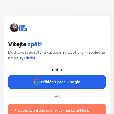
Vítejte
zpět!
Modlitby, svědectví a každodenní život víry — společně
na
Unity Christ
.
nebo
Přihlásit přes Google
nebo
Pro zobrazení této stránky se musíte přihlásit