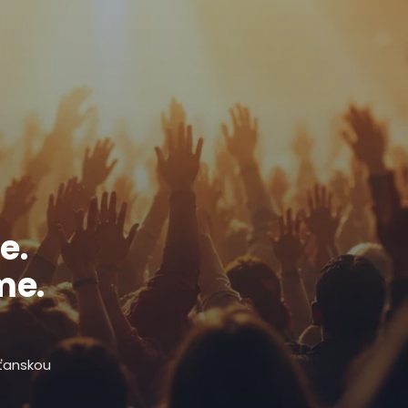
e.
me.
sťanskou