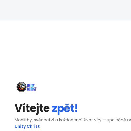
Vítejte
zpět!
Modlitby, svědectví a každodenní život víry — společně n
Unity Christ
.