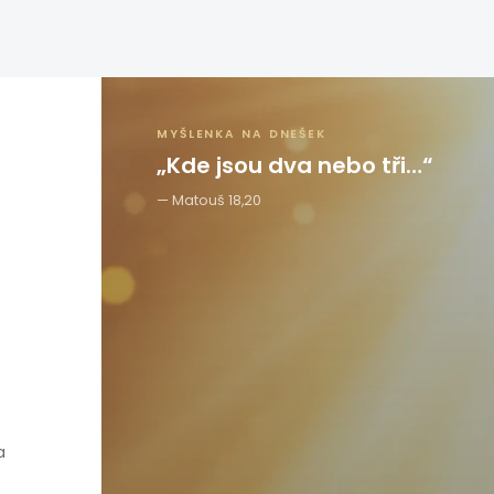
MYŠLENKA NA DNEŠEK
„Kde jsou dva nebo tři…“
Matouš 18,20
a