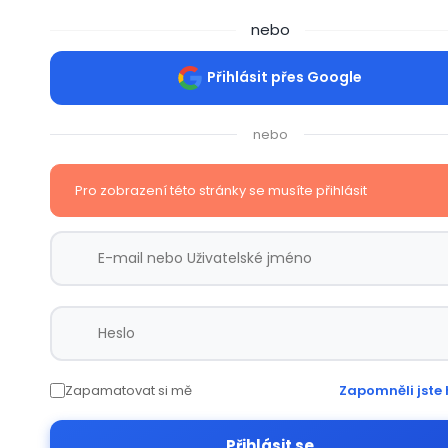
nebo
Přihlásit přes Google
nebo
Pro zobrazení této stránky se musíte přihlásit
Zapamatovat si mě
Zapomněli jste 
Přihlásit se