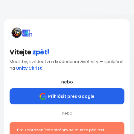
Vítejte
zpět!
Modlitby, svědectví a každodenní život víry — společně
na
Unity Christ
.
nebo
Přihlásit přes Google
nebo
Pro zobrazení této stránky se musíte přihlásit