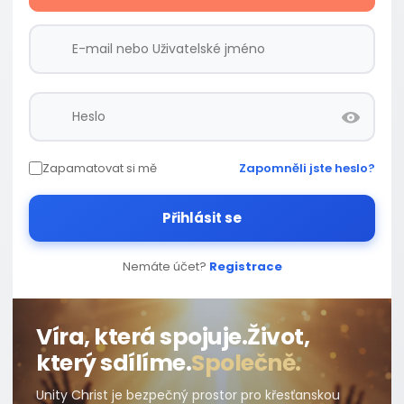
Zapamatovat si mě
Zapomněli jste heslo?
Přihlásit se
Nemáte účet?
Registrace
Víra, která spojuje.
Život,
který sdílíme.
Společně.
Unity Christ je bezpečný prostor pro křesťanskou