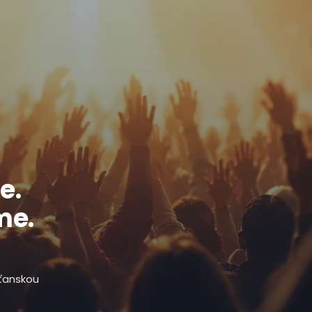
e.
me.
sťanskou