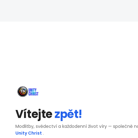
Vítejte
zpět!
Modlitby, svědectví a každodenní život víry — společně n
Unity Christ
.