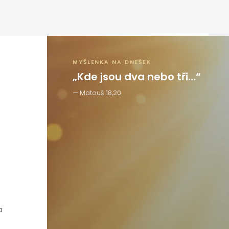
MYŠLENKA NA DNEŠEK
„Kde jsou dva nebo tři…“
Matouš 18,20
a