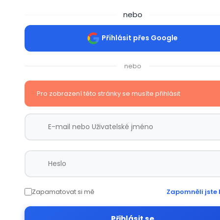
nebo
Přihlásit přes Google
nebo
Pro zobrazení této stránky se musíte přihlásit
Zapamatovat si mě
Zapomněli jste 
Přihlásit se