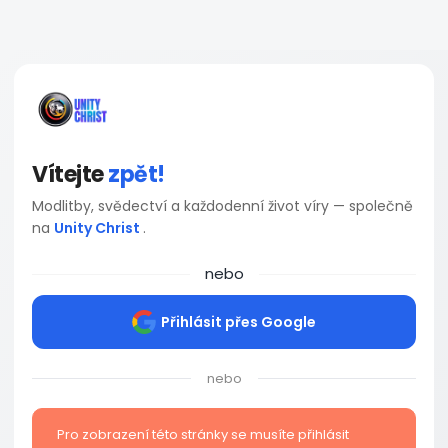
Vítejte
zpět!
Modlitby, svědectví a každodenní život víry — společně
na
Unity Christ
.
nebo
Přihlásit přes Google
nebo
Pro zobrazení této stránky se musíte přihlásit