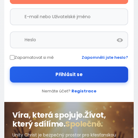
Zapamatovat si mě
Zapomněli jste heslo?
Přihlásit se
Nemáte účet?
Registrace
Víra, která spojuje.
Život,
který sdílíme.
Společně.
Unity Christ je bezpečný prostor pro křesťanskou