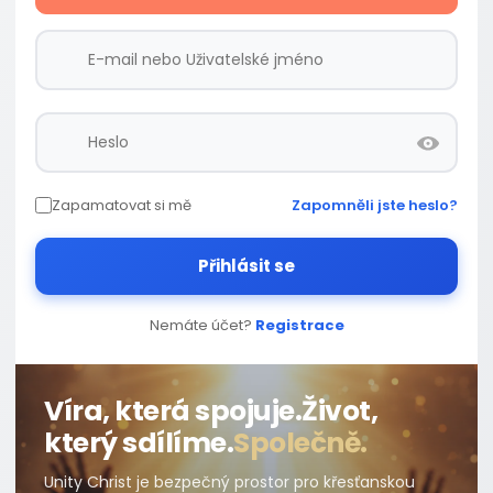
Zapamatovat si mě
Zapomněli jste heslo?
Přihlásit se
Nemáte účet?
Registrace
Víra, která spojuje.
Život,
který sdílíme.
Společně.
Unity Christ je bezpečný prostor pro křesťanskou