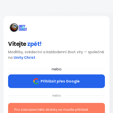
Vítejte
zpět!
Modlitby, svědectví a každodenní život víry — společně
na
Unity Christ
.
nebo
Přihlásit přes Google
nebo
Pro zobrazení této stránky se musíte přihlásit