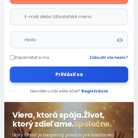
Zapamätať si ma
Zabudli ste heslo?
Prihlásiť sa
Nemáte u nás ešte účet?
Registrácia
Viera, ktorá spája.
Život,
ktorý zdieľame.
Spoločne.
Unity Christ je bezpečný priestor pre kresťanskú