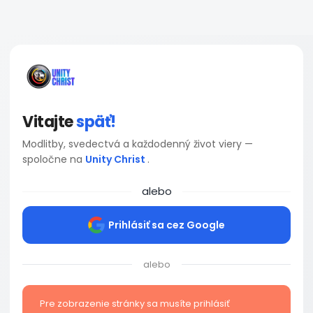
Vitajte
späť!
Modlitby, svedectvá a každodenný život viery —
spoločne na
Unity Christ
.
alebo
Prihlásiť sa cez Google
alebo
Pre zobrazenie stránky sa musíte prihlásiť