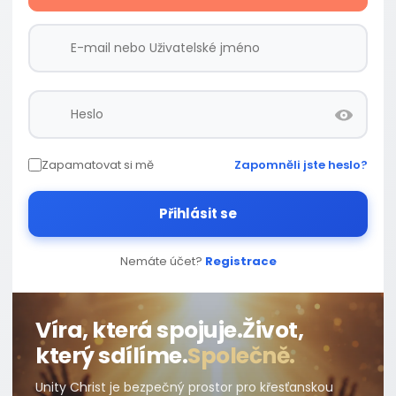
Zapamatovat si mě
Zapomněli jste heslo?
Přihlásit se
Nemáte účet?
Registrace
Víra, která spojuje.
Život,
který sdílíme.
Společně.
Unity Christ je bezpečný prostor pro křesťanskou