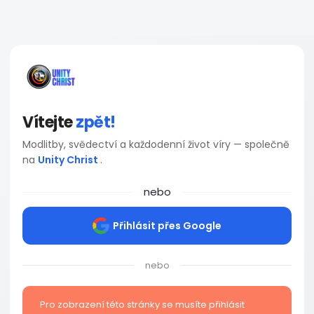
Vítejte
zpět!
Modlitby, svědectví a každodenní život víry — společně
na
Unity Christ
.
nebo
Přihlásit přes Google
nebo
Pro zobrazení této stránky se musíte přihlásit