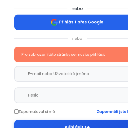
nebo
Přihlásit přes Google
nebo
Pro zobrazení této stránky se musíte přihlásit
Zapamatovat si mě
Zapomněli jste 
Přihlásit se