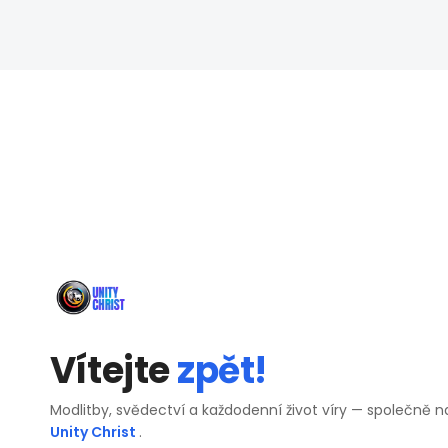
Vítejte
zpět!
Modlitby, svědectví a každodenní život víry — společně n
Unity Christ
.