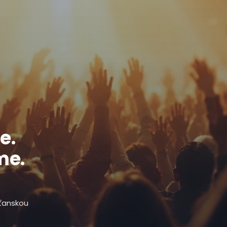
e.
me.
sťanskou