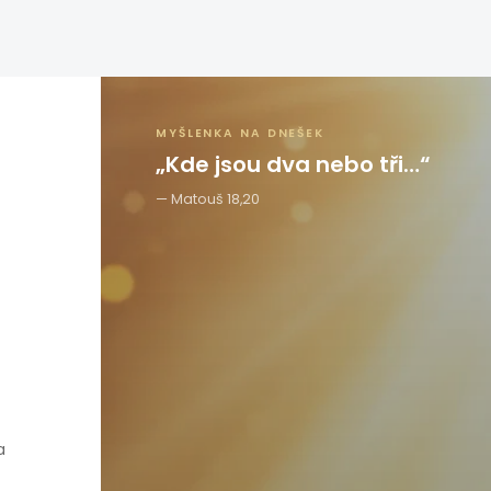
MYŠLENKA NA DNEŠEK
„Kde jsou dva nebo tři…“
Matouš 18,20
a