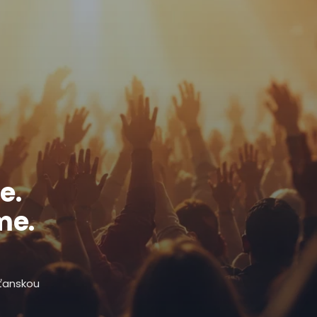
e.
me.
sťanskou