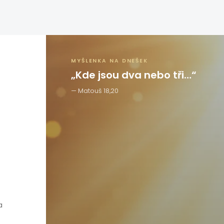
MYŠLENKA NA DNEŠEK
„Kde jsou dva nebo tři…“
Matouš 18,20
a