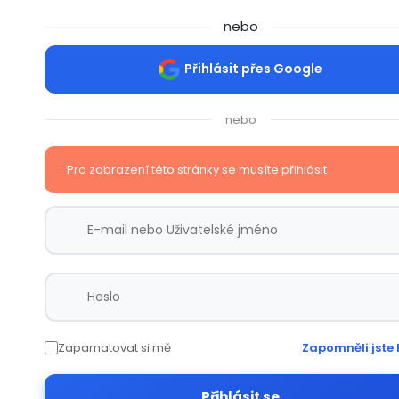
nebo
Přihlásit přes Google
nebo
Pro zobrazení této stránky se musíte přihlásit
Zapamatovat si mě
Zapomněli jste 
Přihlásit se