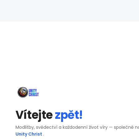
Vítejte
zpět!
Modlitby, svědectví a každodenní život víry — společně n
Unity Christ
.