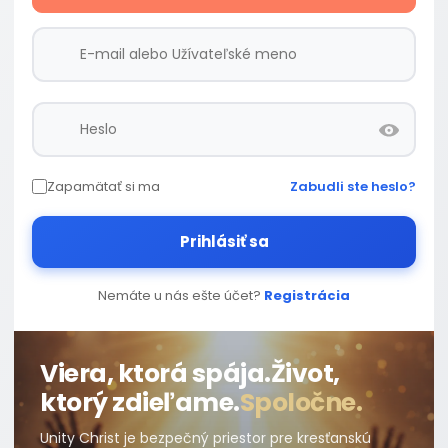
Zapamätať si ma
Zabudli ste heslo?
Prihlásiť sa
Nemáte u nás ešte účet?
Registrácia
Viera, ktorá spája.
Život,
ktorý zdieľame.
Spoločne.
Unity Christ je bezpečný priestor pre kresťanskú