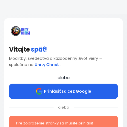
Vitajte
späť!
Modlitby, svedectvá a každodenný život viery —
spoločne na
Unity Christ
.
alebo
Prihlásiť sa cez Google
alebo
Pre zobrazenie stránky sa musíte prihlásiť