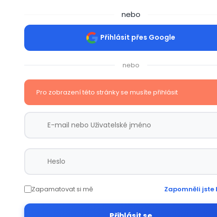
nebo
Přihlásit přes Google
nebo
Pro zobrazení této stránky se musíte přihlásit
Zapamatovat si mě
Zapomněli jste 
Přihlásit se