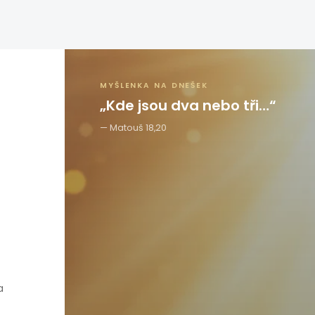
MYŠLENKA NA DNEŠEK
„Kde jsou dva nebo tři…“
Matouš 18,20
a