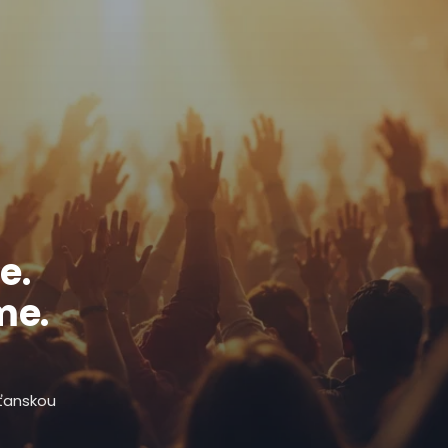
e.
me.
sťanskou