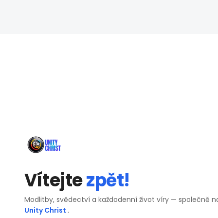
Vítejte
zpět!
Modlitby, svědectví a každodenní život víry — společně n
Unity Christ
.