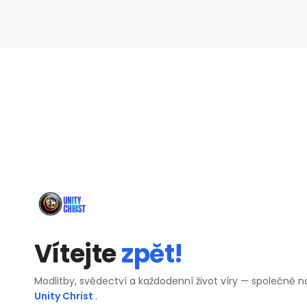
Vítejte
zpět!
Modlitby, svědectví a každodenní život víry — společně n
Unity Christ
.