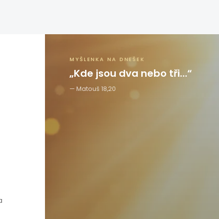
MYŠLENKA NA DNEŠEK
„Kde jsou dva nebo tři…“
Matouš 18,20
a