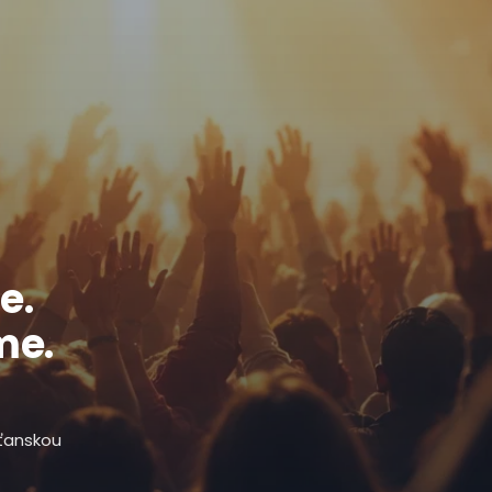
e.
me.
sťanskou