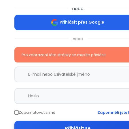
nebo
Přihlásit přes Google
nebo
Pro zobrazení této stránky se musíte přihlásit
Zapamatovat si mě
Zapomněli jste 
Přihlásit se