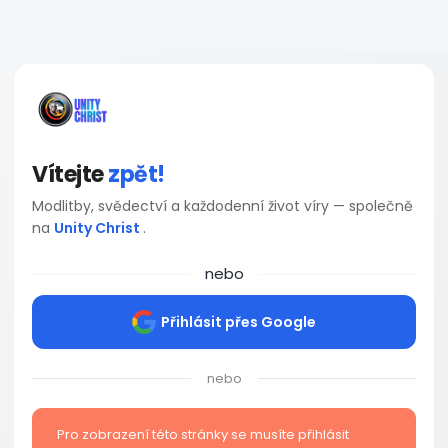
Vítejte
zpět!
Modlitby, svědectví a každodenní život víry — společně
na
Unity Christ
.
nebo
Přihlásit přes Google
nebo
Pro zobrazení této stránky se musíte přihlásit