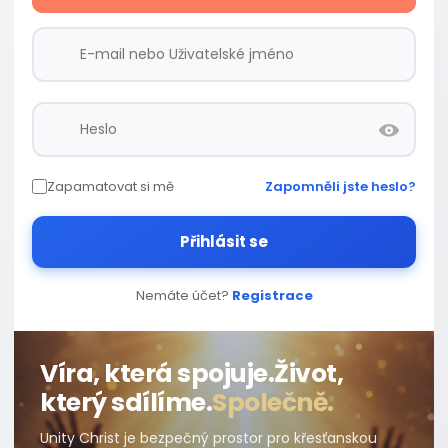
Zapamatovat si mě
Zapomněli jste heslo?
Přihlásit se
Nemáte účet?
Registrace
Víra, která spojuje.
Život,
který sdílíme.
Společně.
Unity Christ je bezpečný prostor pro křesťanskou