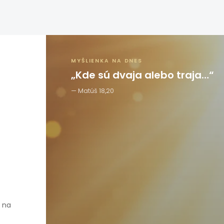
MYŠLIENKA NA DNES
„Kde sú dvaja alebo traja…“
Matúš 18,20
e na