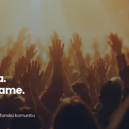
a.
ľame.
esťanskú komunitu