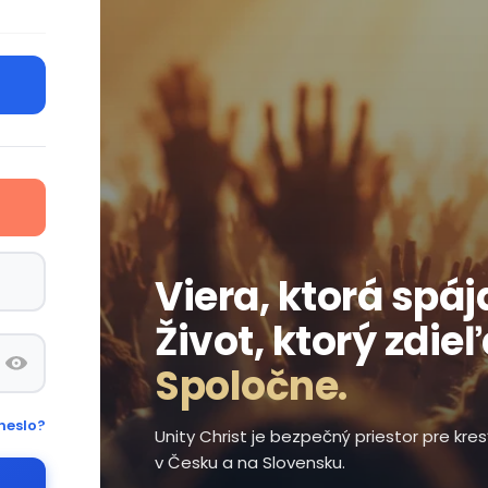
Viera, ktorá spáj
Život, ktorý zdie
Spoločne.
heslo?
Unity Christ je bezpečný priestor pre kr
v Česku a na Slovensku.