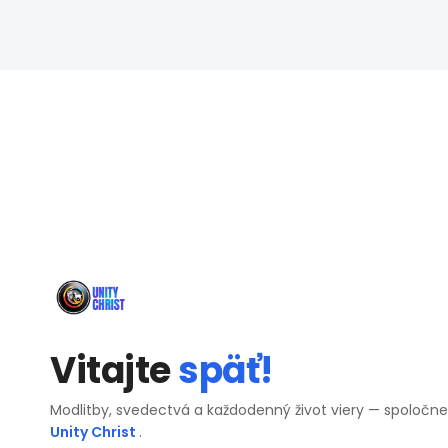
Vitajte
späť!
Modlitby, svedectvá a každodenný život viery — spoločn
Unity Christ
.