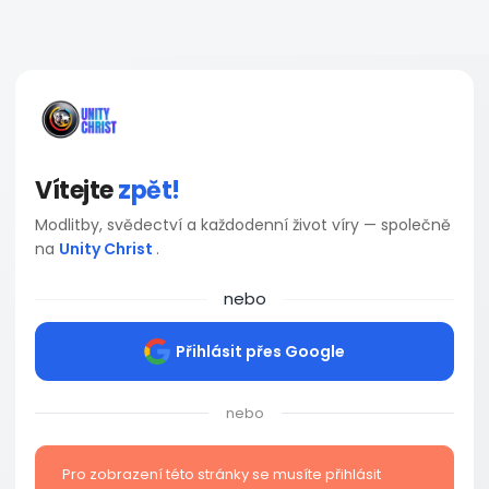
Vítejte
zpět!
Modlitby, svědectví a každodenní život víry — společně
na
Unity Christ
.
nebo
Přihlásit přes Google
nebo
Pro zobrazení této stránky se musíte přihlásit