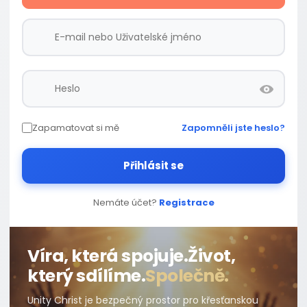
Zapamatovat si mě
Zapomněli jste heslo?
Přihlásit se
Nemáte účet?
Registrace
Víra, která spojuje.
Život,
který sdílíme.
Společně.
Unity Christ je bezpečný prostor pro křesťanskou