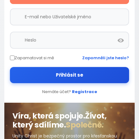
Zapamatovat si mě
Zapomněli jste heslo?
Přihlásit se
Nemáte účet?
Registrace
Víra, která spojuje.
Život,
který sdílíme.
Společně.
Unity Christ je bezpečný prostor pro křesťanskou