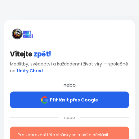
Vítejte
zpět!
Modlitby, svědectví a každodenní život víry — společně
na
Unity Christ
.
nebo
Přihlásit přes Google
nebo
Pro zobrazení této stránky se musíte přihlásit