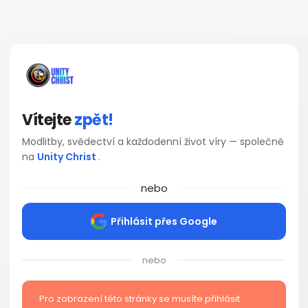
Vítejte
zpět!
Modlitby, svědectví a každodenní život víry — společně
na
Unity Christ
.
nebo
Přihlásit přes Google
nebo
Pro zobrazení této stránky se musíte přihlásit