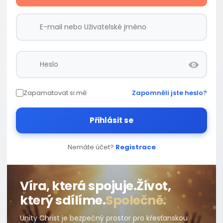
Zapamatovat si mě
Zapomněli jste heslo?
Přihlásit se
Nemáte účet?
Registrace
Víra, která spojuje.
Život,
který sdílíme.
Společně.
Unity Christ je bezpečný prostor pro křesťanskou