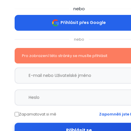
nebo
Přihlásit přes Google
nebo
Pro zobrazení této stránky se musíte přihlásit
Zapamatovat si mě
Zapomněli jste 
Přihlásit se