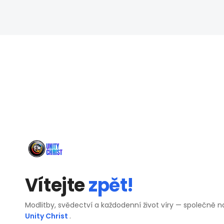
Vítejte
zpět!
Modlitby, svědectví a každodenní život víry — společně n
Unity Christ
.