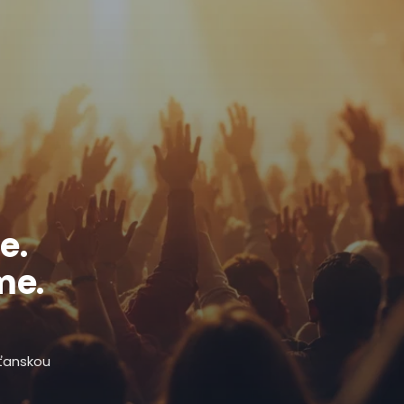
e.
me.
sťanskou