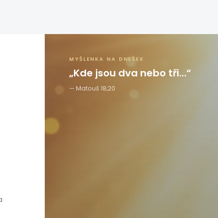
MYŠLENKA NA DNEŠEK
„Kde jsou dva nebo tři…“
Matouš 18,20
a