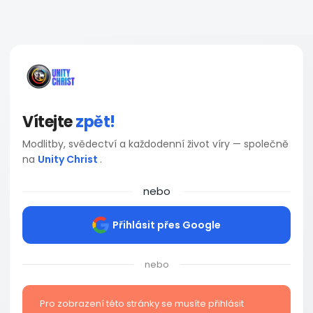
Vítejte
zpět!
Modlitby, svědectví a každodenní život víry — společně
na
Unity Christ
.
nebo
Přihlásit přes Google
nebo
Pro zobrazení této stránky se musíte přihlásit