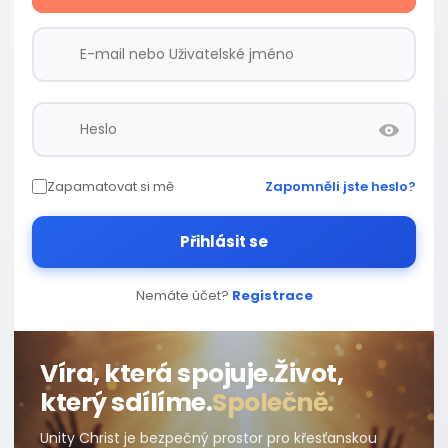
Zapamatovat si mě
Zapomněli jste heslo?
Přihlásit se
Nemáte účet?
Registrace
Víra, která spojuje.
Život,
který sdílíme.
Společně.
Unity Christ je bezpečný prostor pro křesťanskou